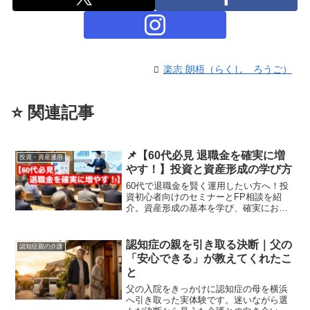
楽志 朗梧（らくし ろうご）
⭐️ 関連記事
📌【60代必見 退職金を確実に増
投資・資産運用
やす！】投資と資産形成の学び方
60代で退職金を賢く運用したい方へ！投
資初心者向けのセミナーとFP相談を紹
介。資産形成の基本を学び、確実にお金
を増やす方法を解説します。
認知症の親を引き取る決断｜父の
認知症親の介護
「安心できる」が教えてくれたこ
と
父の入院をきっかけに認知症の母を横浜
へ引き取った実体験です。迷いながら選