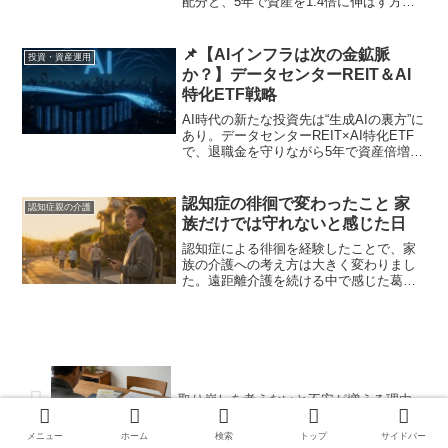
配分と、5年で資産を1.4倍に伸ばす方法
を解説します。
📌【AIインフラは次の金鉱脈
投資・資産運用
か？】データセンターREIT＆AI
特化ETF戦略
AI時代の新たな投資先は“生成AIの裏方”に
あり。データセンターREIT×AI特化ETF
で、退職金を守りながら5年で資産倍増を
目指す戦略を紹介。
認知症の徘徊で変わったこと 家
認知症親の介護
族だけでは守れないと感じた日
認知症による徘徊を経験したことで、家
族の介護への考え方は大きく変わりまし
た。遠距離介護を続ける中で感じた葛藤
と気づきを実体験から綴ります。
取り崩しを考えないと不安が増える理由
メニュー
ホーム
検索
トップ
サイドバー