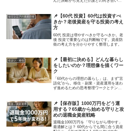
んだ決断から見えた介護との向き合い方
を振り返ります。
📌【60代 投資】60代は投資すべ
セミシニアの資産防衛
きか？老後資産を守る投資の考え
方
60代 投資は増やすべきか守るべきか。老
後 投資で重要なのは判断軸です。資産防
衛の考え方を分かりやすく整理します。
📌【最初に決める】どんな暮らし
住まい・移住
をしたいのか？理想像を描くワー
ク
「60代からの理想の暮らし」は、まず“言
語化”から。移住・副業・資産運用を迷わ
ず進めるための思考整理ワークとテンプ
レ付き。
📌【保存版】1000万円をどう運
投資・資産運用
用する？65歳から始める守りと攻
めの退職金資産戦略
退職金1000万円を「守りながら増やす」
最適解とは？ 60代からでも間に合う資産