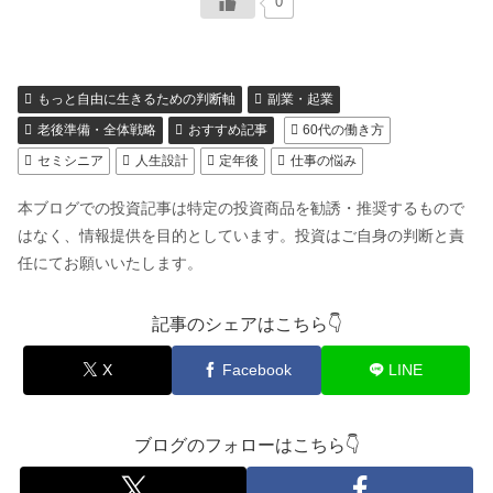
0
もっと自由に生きるための判断軸
副業・起業
老後準備・全体戦略
おすすめ記事
60代の働き方
セミシニア
人生設計
定年後
仕事の悩み
本ブログでの投資記事は特定の投資商品を勧誘・推奨するもので
はなく、情報提供を目的としています。投資はご自身の判断と責
任にてお願いいたします。
記事のシェアはこちら👇
X
Facebook
LINE
ブログのフォローはこちら👇