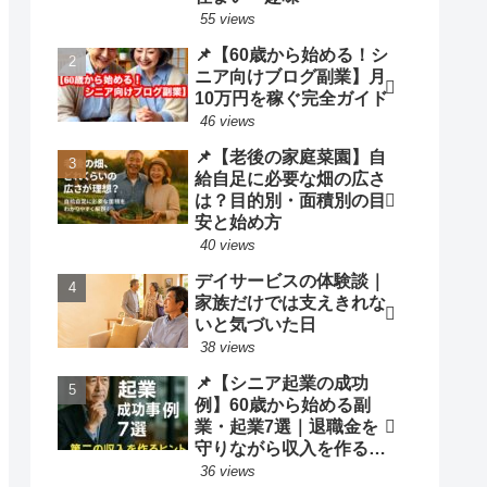
55 views
📌【60歳から始める！シ
ニア向けブログ副業】月
10万円を稼ぐ完全ガイド
46 views
📌【老後の家庭菜園】自
給自足に必要な畑の広さ
は？目的別・面積別の目
安と始め方
40 views
デイサービスの体験談｜
家族だけでは支えきれな
いと気づいた日
38 views
📌【シニア起業の成功
例】60歳から始める副
業・起業7選｜退職金を
守りながら収入を作る方
法
36 views