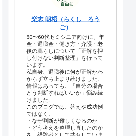
楽志 朗梧（らくし ろう
ご）
50〜60代セミシニア向けに、年
金・退職金・働き方・介護・老
後の暮らしについて「正解を押
し付けない判断整理」を行って
います。
私自身、退職後に何が正解かわ
からず立ち止まり続けました。
情報はあっても、「自分の場合
どう判断すればいいか」悩み続
けました。
このブログでは、答えや成功例
ではなく、
・なぜ判断が難しくなるのか
・どう考えを整理し直したのか
を、経験者として共有していま