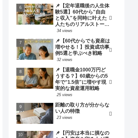
📌【定年退職後の人生体
験5選】60代から“自由
と収入”を同時に叶えた
人たちのリアルストーリ
ー
34 views
📌【60代からでも資産は
増やせる！】投資成功事
例5選と学ぶべき戦略
32 views
📌【退職金1000万円ど
うする？】60歳からの5
年で“1.5倍”に増やす現
実的な資産運用戦略
25 views
距離の取り方が分からな
い人の特徴
23 views
📌【円安は本当に損なの