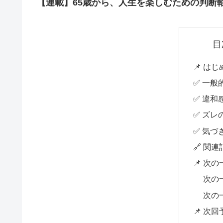
【連載】65歳から、人生を楽しむための判断
目
📌 は
✅ 一般
✅ 違和
✅ ズレ
✅ 気づ
🔗 関
📌 次
次の
次の
📌 次