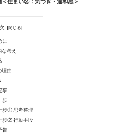
軸＜住まい②：気づき・違和感＞
次
じめに
的な考え
感
の理由
き
連記事
の一歩
一歩① 思考整理
一歩② 行動手段
回予告