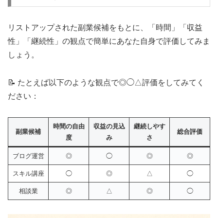
リストアップされた副業候補をもとに、「時間」「収益
性」「継続性」の観点で簡単にあなた自身で評価してみま
しょう。
📝 たとえば以下のような観点で◎◯△評価をしてみてく
ださい：
時間の自由
収益の見込
継続しやす
副業候補
総合評価
度
み
さ
ブログ運営
◎
◯
◎
◎
スキル講座
◯
◎
△
◯
相談業
◎
△
◎
◯