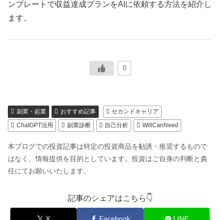
ンプレートで収益達成プランをAIに依頼する方法を紹介し
ます。
0
副業・起業
おすすめ記事
セカンドキャリア
ChatGPT活用
副業診断
自己分析
WillCanNeed
本ブログでの投資記事は特定の投資商品を勧誘・推奨するもので
はなく、情報提供を目的としています。投資はご自身の判断と責
任にてお願いいたします。
記事のシェアはこちら👇
X
Facebook
LINE