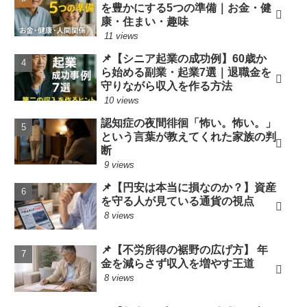
を豊かにする5つの準備｜お金・健
康・住まい・趣味
11 views
📌【シニア起業の成功例】60歳か
ら始める副業・起業7選｜退職金を
守りながら収入を作る方法
10 views
認知症の夜間徘徊「怖い。怖い。」
という言葉が教えてくれた家族の判
断
9 views
📌【円安は本当に損なのか？】資産
を守る人が見ている通貨の視点
8 views
📌【不労所得の裾野の広げ方】 年
金を減らさず収入を増やす王道
8 views