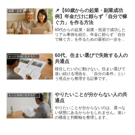
す。
📌【60歳からの起業・副業成功
副業・起業
例】年金だけに頼らず「自分で稼
ぐ力」を作る方法
60代からの起業・副業・投資で成功した
リアル事例を紹介。年金に頼らず「自分
で稼ぐ力」を作るための最初の一歩を徹
底解説。
60代、住まい選びで失敗する人の
もっと自由に生きるための判断軸
共通点
移住したいのに動けない。住まい選びで
迷い続ける理由を、「自分の条件」とい
う視点から整理する記事です。
やりたいことが分からない人の共
もっと自由に生きるための判断軸
通点
やりたいことが分からないのは、選べな
い状態にあるからかもしれません。迷い
の構造と判断軸を整理します。