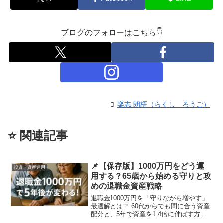
ブログのフォローはこちら👇
楽志 朗梧（らくし ろうご）
⭐️ 関連記事
📌【保存版】1000万円をどう運
投資・資産運用
用する？65歳から始める守りと攻
めの退職金資産戦略
退職金1000万円を「守りながら増やす」
最適解とは？ 60代からでも間に合う資産
配分と、5年で資産を1.4倍に伸ばす方法
を解説します。