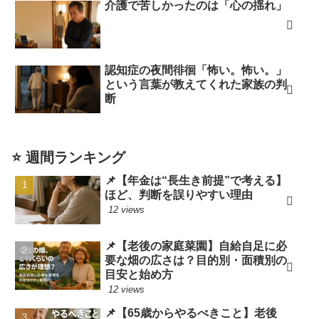
介護で苦しかったのは「心の揺れ」
認知症の夜間徘徊「怖い。怖い。」
という言葉が教えてくれた家族の判
断
⭐ 週間ランキング
📌【年金は“長生き前提”で考える】
ほど、判断を誤りやすい理由
12 views
📌【老後の家庭菜園】自給自足に必
要な畑の広さは？目的別・面積別の
目安と始め方
12 views
📌【65歳からやるべきこと】老後