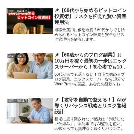
📌【60代から始めるビットコイン
投資・資産運用
投資術】リスクを抑えた賢い資産
運用法
退職金運用に仮想通貨？60代からでも始
められるビットコイン投資と安全なリス
ク管理術を解説します。
📌【60歳からのブログ副業】月
副業・起業
10万円を稼ぐ最初の一歩はエック
スサーバーから！初心者でも10分
で開設
60代からでも遅くない！自宅で始めるブ
ログ副業。エックスサーバーなら10分で
WordPressを開設。あなたの経験をお金
に変える“最初の一歩”を詳しく解説しま
す。
📌【攻守を自動で整える！】AIが
投資・資産運用
導くリバランス戦略とリスク警報
設計
相場に振り回されない秘訣は「判断しな
い仕組み」。本記事ではAI監視を使い、
60歳からでも無理なく続くリバランスと
リスク警報の作り方をやさしく解説しま